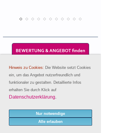
Hinweis zu Cookies:
Die Website setzt Cookies
ein, um das Angebot nutzerfreundlich und
funktionaler zu gestalten. Detaillierte Infos
erhalten Sie durch Klick auf
Datenschutzerklärung
.
Lassen Sie sich von den Reiseprofis
unseres Spezi-Teams beraten:
Nur notwendige
Beratungshotline:
Alle erlauben
030 42010160