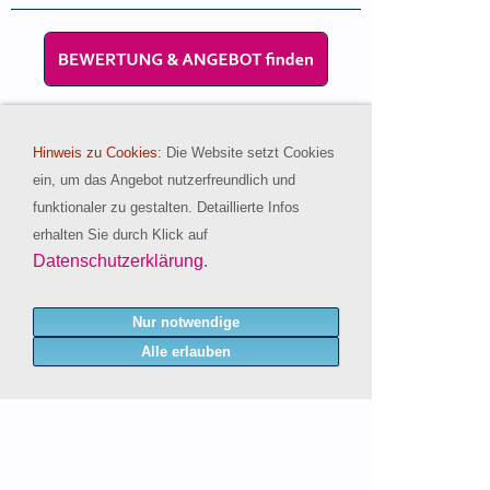
Hinweis zu Cookies:
Die Website setzt Cookies
ein, um das Angebot nutzerfreundlich und
funktionaler zu gestalten. Detaillierte Infos
Lassen Sie sich von den Reiseprofis
erhalten Sie durch Klick auf
Datenschutzerklärung
.
unseres Spezi-Teams beraten:
Beratungshotline:
Nur notwendige
030 42010160
Alle erlauben
Bürozeiten unseres BaliSpezi - Teams:
Montag bis Freitag: 09:30 Uhr - 18:30 Uhr
Samstag: 10:00 Uhr - 13:00 Uhr